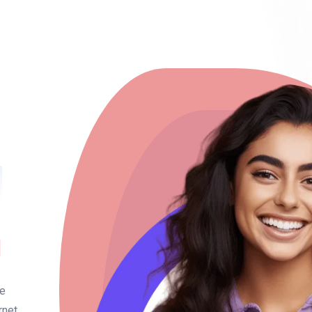
M
M
de
rnet