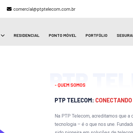
comercial@ptptelecom.com.br
RESIDENCIAL
PONTO MÓVEL
PORTFÓLIO
SEGURA
PTP TE
- QUEM SOMOS
PTP TELECOM:
CONECTANDO 
Na PTP Telecom, acreditamos que a 
tecnologia – é o que nos une. Funda
sido pioneira em soluções de teleco